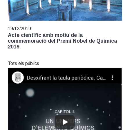
t
i
o
n
19/12/2019
Acte científic amb motiu de la
commemoració del Premi Nobel de Química
2019
Tots els públics