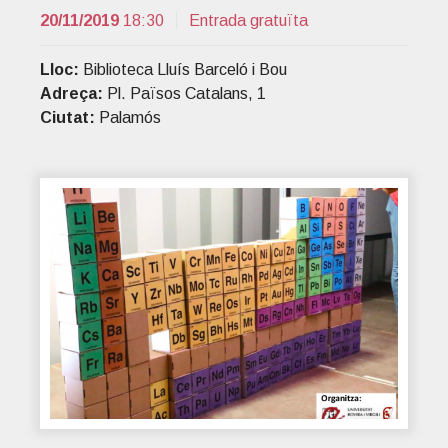
t
r
20/11/2019
18:30
Entrada gratuïta
i
o
Lloc:
Biblioteca Lluís Barceló i Bou
n
Adreça:
Pl. Països Catalans, 1
Ciutat:
Palamós