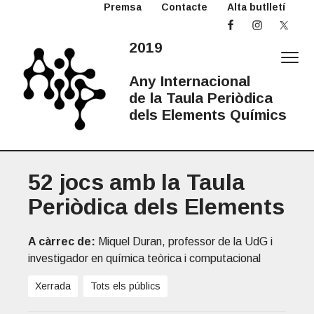
Premsa
Contacte
Alta butlletí
S
S
S
k
k
k
i
i
i
2019
p
p
p
t
t
t
Any Internacional
o
o
o
de la Taula Periòdica
p
m
p
dels Elements Químics
r
a
r
2
Any
i
i
i
Internacional
0
de
la
m
n
m
1
Taula
Periòdica
52 jocs amb la Taula
a
c
a
9
A
r
o
r
Periòdica dels Elements
I
y
n
y
T
n
t
s
P
A càrrec de:
Miquel Duran, professor de la UdG i
a
e
i
investigador en química teòrica i computacional
v
n
d
i
t
e
Xerrada
Tots els públics
g
b
a
a