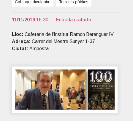
Col·loqui divulgatiu
Tots els públics
t
r
i
11/11/2019
16:30
Entrada gratuïta
o
n
Lloc:
Cafeteria de l'Institut Ramon Berenguer IV
Adreça:
Carrer del Mestre Sunyer 1-37
Ciutat:
Amposta