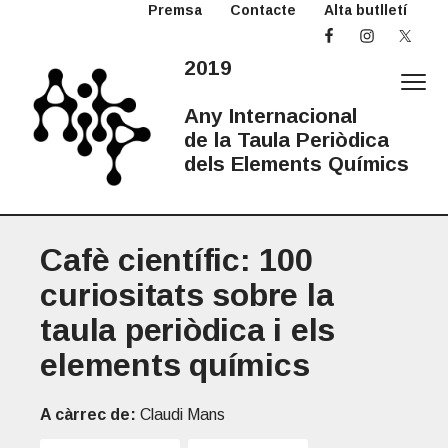
Premsa
Contacte
Alta butlletí
S
S
S
k
k
k
i
i
i
2019
p
p
p
t
t
t
Any Internacional
o
o
o
de la Taula Periòdica
p
m
p
dels Elements Químics
r
a
r
2
Any
i
i
i
Internacional
0
de
la
m
n
m
1
Taula
Periòdica
Cafè científic: 100
a
c
a
9
A
r
o
r
curiositats sobre la
I
y
n
y
T
taula periòdica i els
n
t
s
P
a
e
i
elements químics
v
n
d
i
t
e
A càrrec de:
Claudi Mans
g
b
a
a