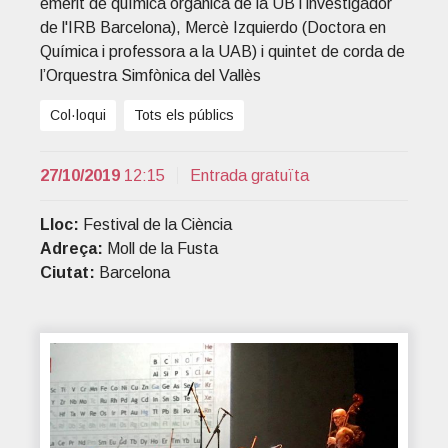
emèrit de química orgànica de la UB i investigador
t
r
de l'IRB Barcelona), Mercè Izquierdo (Doctora en
i
Química i professora a la UAB) i quintet de corda de
o
l’Orquestra Simfònica del Vallès
n
Col·loqui
Tots els públics
27/10/2019
12:15
Entrada gratuïta
Lloc:
Festival de la Ciència
Adreça:
Moll de la Fusta
Ciutat:
Barcelona