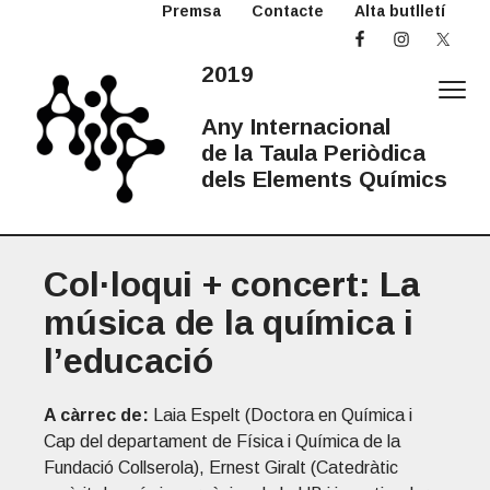
Premsa
Contacte
Alta butlletí
S
S
S
k
k
k
i
i
i
2019
p
p
p
t
t
t
Any Internacional
o
o
o
de la Taula Periòdica
p
m
p
dels Elements Químics
r
a
r
2
Any
i
i
i
Internacional
0
de
la
m
n
m
1
Taula
Periòdica
Col·loqui + concert: La
a
c
a
9
A
r
o
r
música de la química i
I
y
n
y
T
l’educació
n
t
s
P
a
e
i
v
n
d
A càrrec de:
Laia Espelt (Doctora en Química i
i
t
e
Cap del departament de Física i Química de la
g
b
Fundació Collserola), Ernest Giralt (Catedràtic
a
a