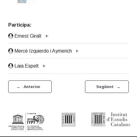
Primary
Participa:
Sidebar
Ernest Giralt
+
Mercè Izquierdo i Aymerich
+
Laia Espelt
+
←
Anterior
Següent
→