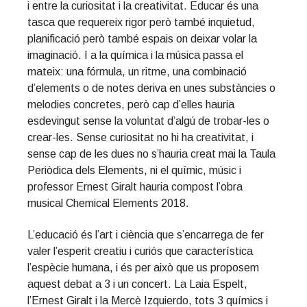
i entre la curiositat i la creativitat. Educar és una
tasca que requereix rigor però també inquietud,
planificació però també espais on deixar volar la
imaginació. I a la química i la música passa el
mateix: una fórmula, un ritme, una combinació
d’elements o de notes deriva en unes substàncies o
melodies concretes, però cap d’elles hauria
esdevingut sense la voluntat d’algú de trobar-les o
crear-les. Sense curiositat no hi ha creativitat, i
sense cap de les dues no s’hauria creat mai la Taula
Periòdica dels Elements, ni el químic, músic i
professor Ernest Giralt hauria compost l’obra
musical Chemical Elements 2018.
L’educació és l’art i ciència que s’encarrega de fer
valer l’esperit creatiu i curiós que característica
l’espècie humana, i és per això que us proposem
aquest debat a 3 i un concert. La Laia Espelt,
l’Ernest Giralt i la Mercè Izquierdo, tots 3 químics i