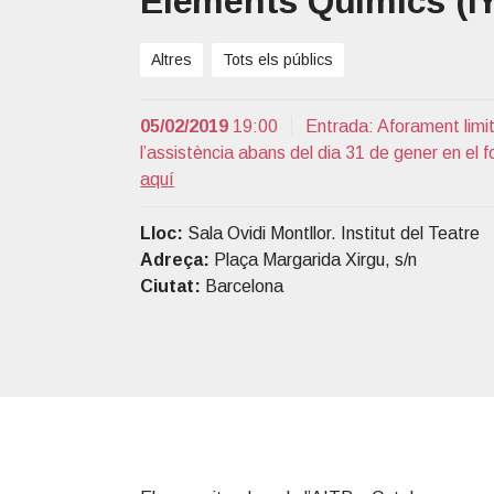
Elements Químics (I
T
t
r
P
i
Altres
Tots els públics
o
n
05/02/2019
19:00
Entrada: Aforament limi
l’assistència abans del dia 31 de gener en el f
aquí
Lloc:
Sala Ovidi Montllor. Institut del Teatre
Adreça:
Plaça Margarida Xirgu, s/n
Ciutat:
Barcelona