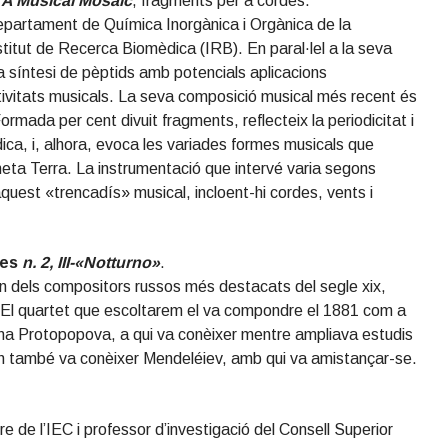
 A Musical Mosaic
, fragments per a cordes.
Departament de Química Inorgànica i Orgànica de la
nstitut de Recerca Biomèdica (IRB). En paral·lel a la seva
a síntesi de pèptids amb potencials aplicacions
ctivitats musicals. La seva composició musical més recent és
mada per cent divuit fragments, reflecteix la periodicitat i
dica, i, alhora, evoca les variades formes musicals que
laneta Terra. La instrumentació que intervé varia segons
aquest «trencadís» musical, incloent-hi cordes, vents i
des
n. 2, III-«Notturno»
.
n dels compositors russos més destacats del segle xix,
 El quartet que escoltarem el va compondre el 1881 com a
rina Protopopova, a qui va conèixer mentre ampliava estudis
an també va conèixer Mendeléiev, amb qui va amistançar-se.
de l’IEC i professor d’investigació del Consell Superior