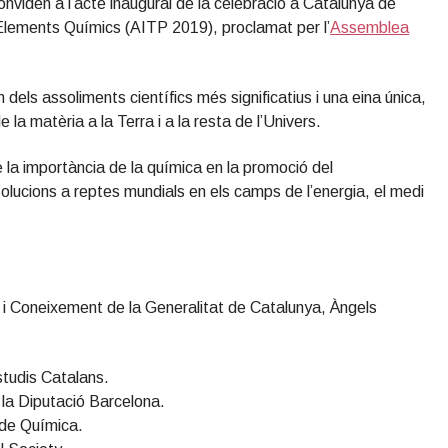
nviden a l’acte inaugural de la celebració a Catalunya de
s Elements Químics (AITP 2019), proclamat per l’
Assemblea
dels assoliments científics més significatius i una eina única,
 la matèria a la Terra i a la resta de l’Univers.
a importància de la química en la promoció del
olucions a reptes mundials en els camps de l’energia, el medi
sa i Coneixement de la Generalitat de Catalunya, Àngels
studis Catalans.
la Diputació Barcelona.
 de Química.