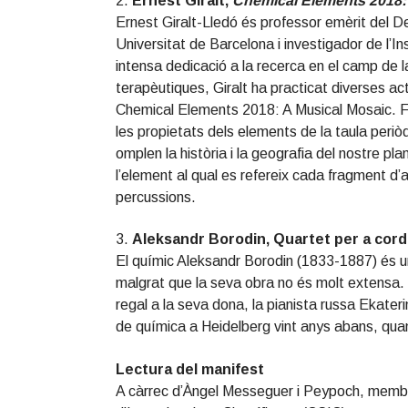
2.
Ernest Giralt,
Chemical Elements 2018:
Ernest Giralt-Lledó és professor emèrit del 
Universitat de Barcelona i investigador de l’I
intensa dedicació a la recerca en el camp de l
terapèutiques, Giralt ha practicat diverses a
Chemical Elements 2018: A Musical Mosaic. For
les propietats dels elements de la taula periò
omplen la història i la geografia del nostre p
l’element al qual es refereix cada fragment d’
percussions.
3.
Aleksandr Borodin, Quartet per a cor
El químic Aleksandr Borodin (1833-1887) és u
malgrat que la seva obra no és molt extensa.
regal a la seva dona, la pianista russa Ekate
de química a Heidelberg vint anys abans, qu
Lectura del manifest
A càrrec d’Àngel Messeguer i Peypoch, membre 