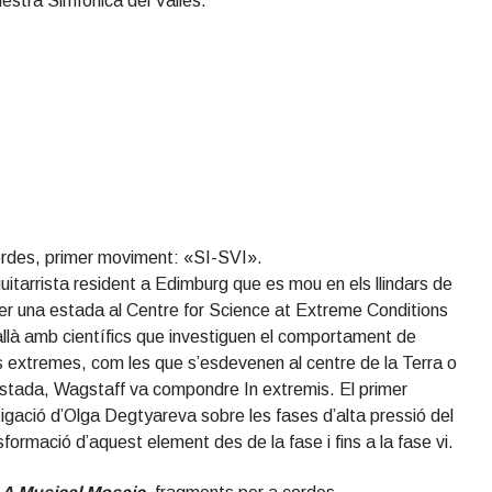
uestra Simfònica del Vallès.
cordes, primer moviment: «SI-SVI».
guitarrista resident a Edimburg que es mou en els llindars de
fer una estada al Centre for Science at Extreme Conditions
allà amb científics que investiguen el comportament de
s extremes, com les que s’esdevenen al centre de la Terra o
estada, Wagstaff va compondre In extremis. El primer
gació d’Olga Degtyareva sobre les fases d’alta pressió del
ansformació d’aquest element des de la fase i fins a la fase vi.