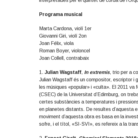
interpretades per el quintet de corda de l’Orq
Programa musical
Marta Cardona, violí 1er
Giovanni Giri, violí 2on
Joan Félix, viola
Roman Boyer, violoncel
Joan Collell, contrabaix
1.
Julian Wagstaff
,
In extremis
, trio per a 
Julian Wagstaff és un compositor, escriptor i 
les músiques «popular» i «culta». El 2011 va 
(CSEC) de la Universitat d’Edimburg, on treb
certes substàncies a temperatures i pression
en planetes distants. De resultes d’aquesta 
moviment d’aquesta obra es basa en la investi
sofre, i el títol, «SI-SVI», es refereix a la tr