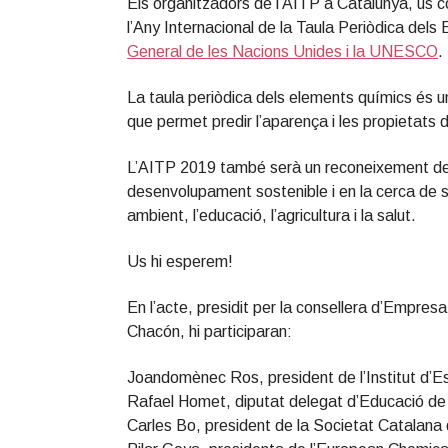
Els organitzadors de l’AITP a Catalunya, us co
l’Any Internacional de la Taula Periòdica del
General de les Nacions Unides i la UNESCO
.
La taula periòdica dels elements químics és un 
que permet predir l’aparença i les propietats de
L’AITP 2019 també serà un reconeixement de l
desenvolupament sostenible i en la cerca de s
ambient, l’educació, l’agricultura i la salut.
Us hi esperem!
En l’acte, presidit per la consellera d’Empre
Chacón, hi participaran:
Joandomènec Ros, president de l’Institut d’E
Rafael Homet, diputat delegat d’Educació de 
Carles Bo, president de la Societat Catalana