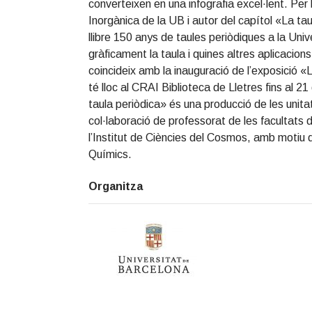
converteixen en una infografia excel·lent. Per
Inorgànica de la UB i autor del capítol «La ta
llibre 150 anys de taules periòdiques a la Un
gràficament la taula i quines altres aplicacions
coincideix amb la inauguració de l’exposició «La
té lloc al CRAI Biblioteca de Lletres fins al 
taula periòdica» és una producció de les unit
col·laboració de professorat de les facultats d
l’Institut de Ciències del Cosmos, amb motiu d
Químics.
Organitza