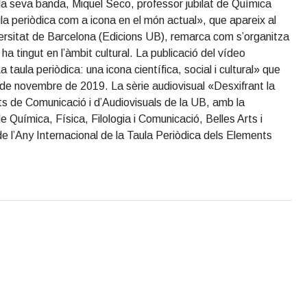
 la seva banda, Miquel Seco, professor jubilat de Química
ula periòdica com a icona en el món actual», que apareix al
iversitat de Barcelona (Edicions UB), remarca com s’organitza
 ha tingut en l’àmbit cultural. La publicació del vídeo
 taula periòdica: una icona científica, social i cultural» que
21 de novembre de 2019. La sèrie audiovisual «Desxifrant la
ats de Comunicació i d’Audiovisuals de la UB, amb la
e Química, Física, Filologia i Comunicació, Belles Arts i
e l’Any Internacional de la Taula Periòdica dels Elements