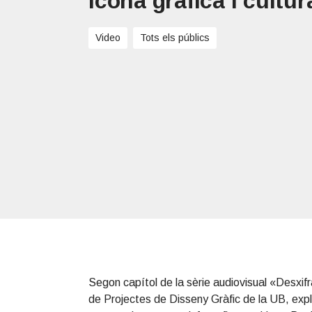
icona gràfica i cultur
T
t
r
P
i
Video
Tots els públics
o
n
Segon capítol de la sèrie audiovisual «Desxifr
de Projectes de Disseny Gràfic de la UB, expli