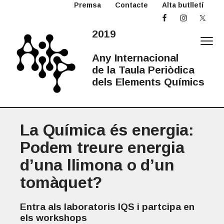
Premsa
Contacte
Alta butlletí
S
S
S
k
k
k
i
i
i
2019
p
p
p
t
t
t
Any Internacional
o
o
o
de la Taula Periòdica
p
m
p
dels Elements Químics
r
a
r
2
Any
i
i
i
Internacional
0
de
la
m
n
m
1
Taula
Periòdica
La Química és energia:
a
c
a
9
A
r
o
r
Podem treure energia
I
y
n
y
T
d’una llimona o d’un
n
t
s
P
a
e
i
tomàquet?
v
n
d
i
t
e
Entra als laboratoris IQS i partcipa en
g
b
els workshops
a
a