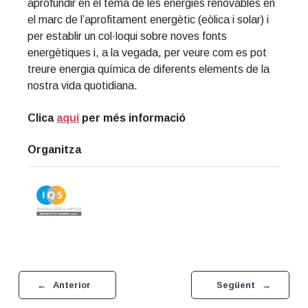
aprofundir en el tema de les energies renovables en
el marc de l’aprofitament energètic (eòlica i solar) i
per establir un col·loqui sobre noves fonts
energètiques i, a la vegada, per veure com es pot
treure energia química de diferents elements de la
nostra vida quotidiana.
Clica
aquí
per més informació
Organitza
Primary
Sidebar
←
Anterior
Següent
→