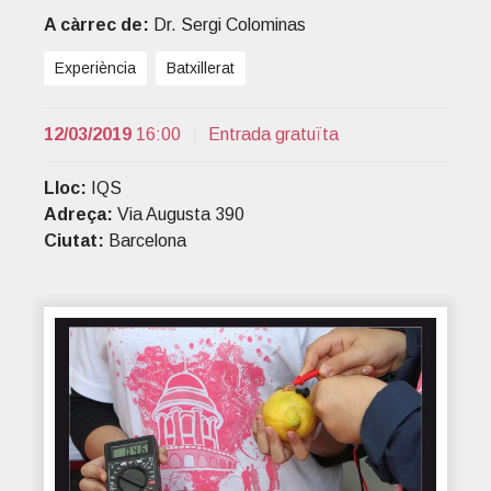
t
r
A càrrec de:
Dr. Sergi Colominas
i
Experiència
Batxillerat
o
n
12/03/2019
16:00
Entrada gratuïta
Lloc:
IQS
Adreça:
Via Augusta 390
Ciutat:
Barcelona