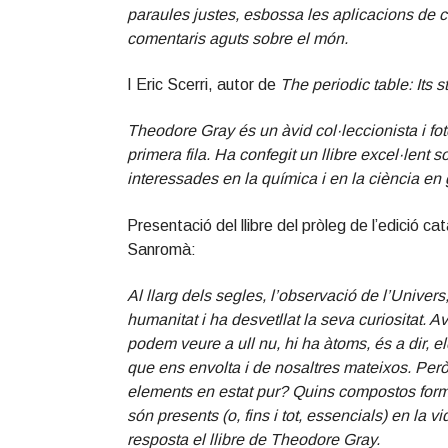
paraules justes, esbossa les aplicacions de cad
comentaris aguts sobre el món.
I Eric Scerri, autor de
The periodic table: Its s
Theodore Gray és un àvid col·leccionista i fot
primera fila. Ha confegit un llibre excel·lent
interessades en la química i en la ciència en 
Presentació del llibre del pròleg de l’edició c
Sanromà:
Al llarg dels segles, l’observació de l’Univers,
humanitat i ha desvetllat la seva curiositat. 
podem veure a ull nu, hi ha àtoms, és a dir, 
que ens envolta i de nosaltres mateixos. Per
elements en estat pur? Quins compostos form
són presents (o, fins i tot, essencials) en la
resposta el llibre de Theodore Gray.