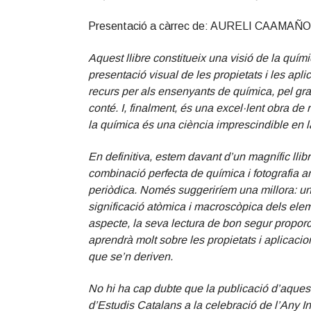
Presentació a càrrec de: AURELI CAAMAÑO C
Aquest llibre constitueix una visió de la quím
presentació visual de les propietats i les ap
recurs per als ensenyants de química, pel gra
conté. I, finalment, és una excel·lent obra de
la química és una ciència imprescindible en l
En definitiva, estem davant d’un magnífic lli
combinació perfecta de química i fotografia art
periòdica. Només suggeriríem una millora: una
significació atòmica i macroscòpica dels ele
aspecte, la seva lectura de bon segur propor
aprendrà molt sobre les propietats i aplicaci
que se’n deriven.
No hi ha cap dubte que la publicació d’aquest l
d’Estudis Catalans a la celebració de l’Any I