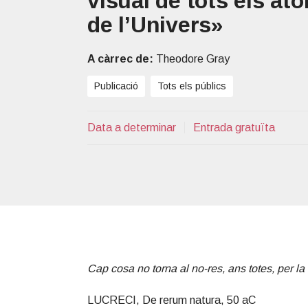
visual de tots els à
T
t
r
de l’Univers»
P
i
o
A càrrec de:
Theodore Gray
n
Publicació
Tots els públics
Data a determinar
Entrada gratuïta
Cap cosa no torna al no-res, ans totes, per la
LUCRECI, De rerum natura, 50 aC