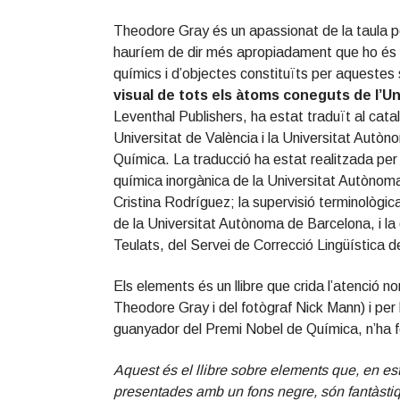
Theodore Gray és un apassionat de la taula pe
hauríem de dir més apropiadament que ho és
químics i d’objectes constituïts per aquestes 
visual de tots els àtoms coneguts de l’U
Leventhal Publishers, ha estat traduït al catal
Universitat de València i la Universitat Autò
Química. La traducció ha estat realitzada per
química inorgànica de la Universitat Autònom
Cristina Rodríguez; la supervisió terminològic
de la Universitat Autònoma de Barcelona, i la 
Teulats, del Servei de Correcció Lingüística de
Els elements és un llibre que crida l’atenció n
Theodore Gray i del fotògraf Nick Mann) i per 
guanyador del Premi Nobel de Química, n’ha f
Aquest és el llibre sobre elements que, en estil
presentades amb un fons negre, són fantàsti