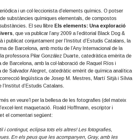
riòdica i un col·leccionista d’elements químics. O potser
 de substàncies químiques elementals, de compostos
substàncies. El seu llibre
Els elements: Una exploració
nivers
, que va publicar l’any 2009 a l’editorial Black Dog &
à i publicat conjuntament per l’Institut d’Estudis Catalans, la
noma de Barcelona, amb motiu de l’Any Internacional de la
 la professora Pilar González Duarte, catedràtica emèrita de
a de Barcelona, amb la col·laboració de Raquel Ríos i
a de Salvador Alegret, catedràtic emèrit de química analítica
correcció lingüística de Josep M. Mestres, Martí Sitjà i Sílvia
 l’Institut d’Estudis Catalans.
omés en veure’l per la bellesa de les fotografies (del mateix
l’excel·lent maquetació. Roald Hoffmann, escriptor i
et el comentari següent:
 i contingut, eclipsa tots els altres! Les fotografies,
ques. En els peus que les acompanyen, Gray, amb les