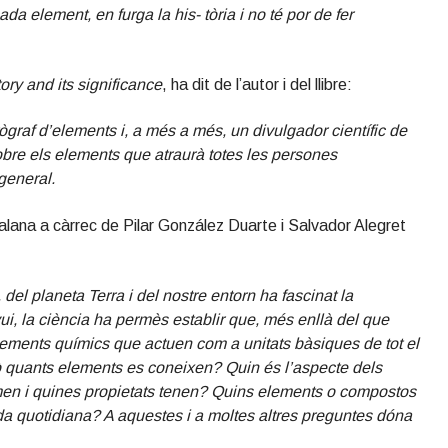
a element, en furga la his- tòria i no té por de fer
tory and its significance
, ha dit de l’autor i del llibre:
ògraf d’elements i, a més a més, un divulgador científic de
 sobre els elements que atraurà totes les persones
general.
atalana a càrrec de Pilar González Duarte i Salvador Alegret
 del planeta Terra i del nostre entorn ha fascinat la
Avui, la ciència ha permès establir que, més enllà del que
elements químics que actuen com a unitats bàsiques de tot el
ò quants elements es coneixen? Quin és l’aspecte dels
en i quines propietats tenen? Quins elements o compostos
 vida quotidiana? A aquestes i a moltes altres preguntes dóna