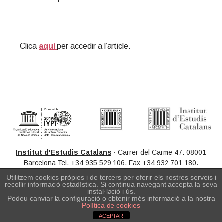
t
r
i
o
n
Clica
aquí
per accedir a l’article.
Primary
Sidebar
Institut d'Estudis Catalans
· Carrer del Carme 47. 08001
Barcelona Tel. +34 935 529 106. Fax +34 932 701 180.
scq@iec.cat ·
Informació legal
· Copyright © IEC. Tots els drets
Utilitzem cookies pròpies i de tercers per oferir els nostres serveis i
reservats
recollir informació estadística. Si continua navegant accepta la seva
instal·lació i ús.
Podeu canviar la configuració o obtenir més informació a la nostra
Política de cookies
ACEPTAR