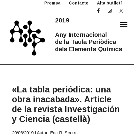
Premsa
Contacte
Alta butlletí
S
S
S
k
k
k
i
i
i
2019
p
p
p
t
t
t
Any Internacional
o
o
o
de la Taula Periòdica
p
m
p
dels Elements Químics
r
a
r
2
Any
i
i
i
Internacional
0
de
la
m
n
m
1
Taula
Periòdica
a
c
a
9
A
r
o
r
«La tabla periódica: una
I
y
n
y
T
n
t
s
obra inacabada». Article
P
a
e
i
de la revista Investigación
v
n
d
y Ciencia (castellà)
i
t
e
g
b
a
a
20/06/2019
| Autor: Eric R. Scerri