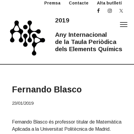
Premsa
Contacte
Alta butlletí
S
S
S
k
k
k
i
i
i
2019
p
p
p
t
t
t
Any Internacional
o
o
o
de la Taula Periòdica
p
m
p
dels Elements Químics
r
a
r
2
Any
i
i
i
Internacional
0
de
la
m
n
m
1
Taula
Periòdica
a
c
a
9
A
r
o
r
Fernando Blasco
I
y
n
y
T
n
t
s
P
23/01/2019
a
e
i
v
n
d
i
t
e
Fernando Blasco és professor titular de Matemàtica
g
b
Aplicada a la Universitat Politècnica de Madrid.
a
a