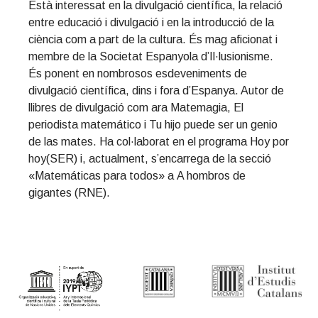
Està interessat en la divulgació científica, la relació
t
r
entre educació i divulgació i en la introducció de la
i
ciència com a part de la cultura. És mag aficionat i
o
membre de la Societat Espanyola d’Il·lusionisme.
n
És ponent en nombrosos esdeveniments de
divulgació científica, dins i fora d’Espanya. Autor de
llibres de divulgació com ara Matemagia, El
periodista matemático i Tu hijo puede ser un genio
de las mates. Ha col·laborat en el programa Hoy por
hoy(SER) i, actualment, s’encarrega de la secció
«Matemáticas para todos» a A hombros de
gigantes (RNE).
Primary
Sidebar