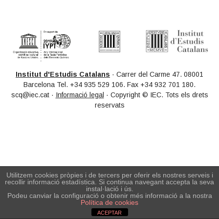
Primary
t
r
Sidebar
i
o
n
Institut d'Estudis Catalans
· Carrer del Carme 47. 08001
Barcelona Tel. +34 935 529 106. Fax +34 932 701 180.
scq@iec.cat ·
Informació legal
· Copyright © IEC. Tots els drets
reservats
Utilitzem cookies pròpies i de tercers per oferir els nostres serveis i
recollir informació estadística. Si continua navegant accepta la seva
instal·lació i ús.
Podeu canviar la configuració o obtenir més informació a la nostra
Política de cookies
ACEPTAR