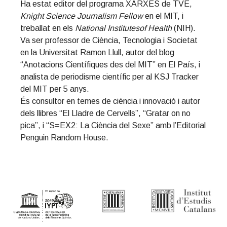
Ha estat editor del programa XARXES de TVE,
t
r
Knight Science Journalism Fellow
en el MIT, i
i
treballat en els
National Institutesof Health
(NIH).
o
Va ser professor de Ciència, Tecnologia i Societat
n
en la Universitat Ramon Llull, autor del blog
“Anotacions Científiques des del MIT” en El País, i
analista de periodisme científic per al KSJ Tracker
del MIT per 5 anys.
És consultor en temes de ciència i innovació i autor
dels llibres “El Lladre de Cervells”, “Gratar on no
pica”, i “S=EX2: La Ciència del Sexe” amb l’Editorial
Penguin Random House.
Primary
Sidebar