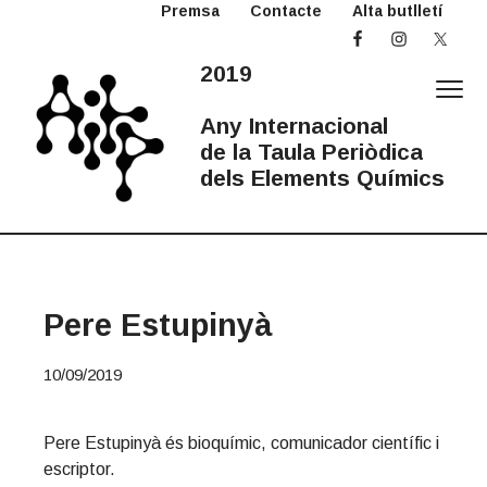
Premsa
Contacte
Alta butlletí
S
S
S
k
k
k
i
i
i
2019
p
p
p
t
t
t
Any Internacional
o
o
o
de la Taula Periòdica
p
m
p
dels Elements Químics
r
a
r
2
Any
i
i
i
Internacional
0
de
la
m
n
m
1
Taula
Periòdica
a
c
a
9
A
r
o
r
Pere Estupinyà
I
y
n
y
T
n
t
s
P
10/09/2019
a
e
i
v
n
d
i
t
e
Pere Estupinyà és bioquímic, comunicador científic i
g
b
escriptor.
a
a