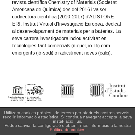
revista científica Chemistry of Materials (Societat
t
r
Americana de Química) des del 2016 i va ser
i
codirectora científica (2010-2017) d’ALISTORE-
o
ERI, Institut Virtual d’Investigació Europea, dedicat
n
al desenvolupament de materials per a bateries. La
seva carrera investigadora inclou activitat en
tecnologies tant comercials (níquel, ió-liti) com
emergents (ió-sodi) o radicalment noves (calci).
Primary
Sidebar
Institut d'Estudis Catalans
· Carrer del Carme 47. 08001
Utilitzem cookies pròpies i de tercers per oferir els nostres serveis i
recollir informació estadística. Si continua navegant accepta la seva
Barcelona Tel. +34 935 529 106. Fax +34 932 701 180.
instal·lació i ús.
scq@iec.cat ·
Informació legal
· Copyright © IEC. Tots els drets
Podeu canviar la configuració o obtenir més informació a la nostra
Política de cookies
reservats