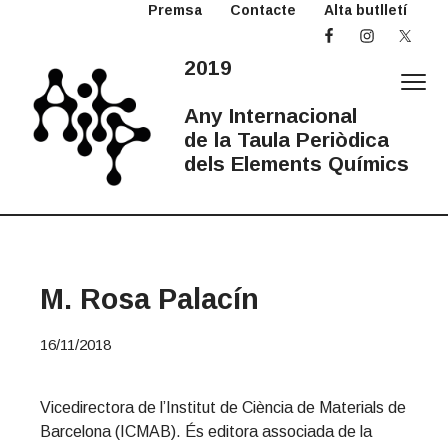
Premsa
Contacte
Alta butlletí
S
S
S
k
k
k
i
i
i
2019
p
p
p
t
t
t
Any Internacional
o
o
o
de la Taula Periòdica
p
m
p
dels Elements Químics
r
a
r
2
Any
i
i
i
Internacional
0
de
la
m
n
m
1
Taula
Periòdica
a
c
a
9
A
r
o
r
M. Rosa Palacín
I
y
n
y
T
n
t
s
P
16/11/2018
a
e
i
v
n
d
i
t
e
Vicedirectora de l’Institut de Ciència de Materials de
g
b
Barcelona (ICMAB). És editora associada de la
a
a