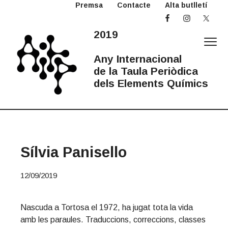
Premsa
Contacte
Alta butlletí
S
S
S
k
k
k
i
i
i
2019
p
p
p
t
t
t
Any Internacional
o
o
o
de la Taula Periòdica
p
m
p
dels Elements Químics
r
a
r
2
Any
i
i
i
Internacional
0
de
la
m
n
m
1
Taula
Periòdica
a
c
a
9
A
r
o
r
Sílvia Panisello
I
y
n
y
T
n
t
s
P
12/09/2019
a
e
i
v
n
d
i
t
e
Nascuda a Tortosa el 1972, ha jugat tota la vida
g
b
amb les paraules. Traduccions, correccions, classes
a
a