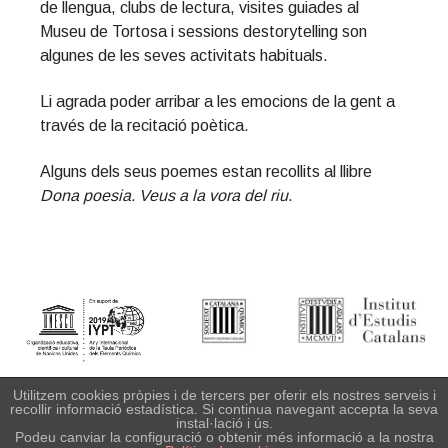
de llengua, clubs de lectura, visites guiades al
t
r
Museu de Tortosa i sessions destorytelling son
i
algunes de les seves activitats habituals.
o
n
Li agrada poder arribar a les emocions de la gent a
través de la recitació poètica.
Alguns dels seus poemes estan recollits al llibre
Dona poesia. Veus a la vora del riu
.
Primary
Sidebar
Institut d'Estudis Catalans
· Carrer del Carme 47. 08001
Utilitzem cookies pròpies i de tercers per oferir els nostres serveis i
recollir informació estadística. Si continua navegant accepta la seva
Barcelona Tel. +34 935 529 106. Fax +34 932 701 180.
instal·lació i ús.
scq@iec.cat ·
Informació legal
· Copyright © IEC. Tots els drets
Podeu canviar la configuració o obtenir més informació a la nostra