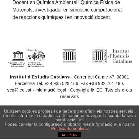
Docent en Química Ambiental i Química Física de
t
r
Materials, investigador en simulació computacional
i
de reaccions químiques i en innovació docent.
o
n
Primary
Sidebar
Institut d'Estudis Catalans
· Carrer del Carme 47. 08001
Barcelona Tel. +34 935 529 106. Fax +34 932 701 180.
scq@iec.cat ·
Informació legal
· Copyright © IEC. Tots els drets
reservats
Utilitzem cookies pròpies i de tercers per oferir els nostres serveis i
recollir informació estadística. Si continua navegant accepta la seva
instal·lació i ús.
Podeu canviar la configuració o obtenir més informació a la nostra
Política de cookies
ACEPTAR