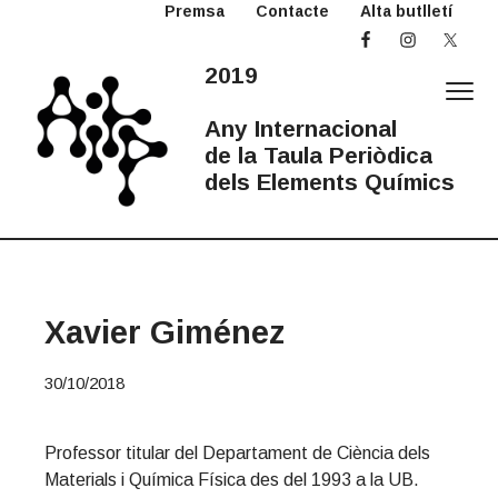
Premsa
Contacte
Alta butlletí
S
S
S
k
k
k
i
i
i
2019
p
p
p
t
t
t
Any Internacional
o
o
o
de la Taula Periòdica
p
m
p
dels Elements Químics
r
a
r
2
Any
i
i
i
Internacional
0
de
la
m
n
m
1
Taula
Periòdica
a
c
a
9
A
r
o
r
Xavier Giménez
I
y
n
y
T
n
t
s
P
30/10/2018
a
e
i
v
n
d
i
t
e
Professor titular del Departament de Ciència dels
g
b
Materials i Química Física des del 1993 a la UB.
a
a