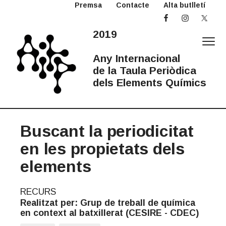
Premsa
Contacte
Alta butlletí
S
S
k
k
i
i
2019
p
p
t
t
Any Internacional
o
o
de la Taula Periòdica
p
m
dels Elements Químics
r
a
2
Any
i
i
Internacional
0
de
la
m
n
1
Taula
Periòdica
Buscant la periodicitat
a
c
9
A
r
o
en les propietats dels
I
y
n
T
elements
n
t
P
a
e
v
n
RECURS
i
t
Realitzat per: Grup de treball de química
g
en context al batxillerat (CESIRE - CDEC)
a