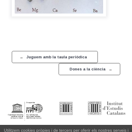
←
Juguem amb la taula periòdica
Dones a la ciència
→
Institut d'Estudis Catalans
· Carrer del Carme 47. 08001
Utilitzem cookies pròpies i de tercers per oferir els nostres serveis i