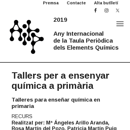
Premsa
Contacte
Alta butlletí
S
S
k
k
i
i
2019
p
p
t
t
Any Internacional
o
o
de la Taula Periòdica
p
m
dels Elements Químics
r
a
2
Any
i
i
Internacional
0
de
la
m
n
1
Taula
Periòdica
Tallers per a ensenyar
a
c
9
A
r
o
química a primària
I
y
n
T
n
t
P
Talleres para enseñar química en
a
e
primaria
v
n
i
t
RECURS
g
Realitzat per: Mª Ángeles Arillo Aranda,
Rosa Martín del Pozo, Patricia Martín Puig
a