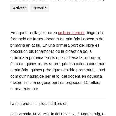
t
Activitat
Primària
i
o
n
En aquest enllaç trobareu
un llibre sencer
dirigit a la
formació de futurs docents de primària i docents de
primària en actiu. En una primera part del llibre es
descriuen els fonaments de la didàctica de la
química a primària en els que es basa la proposta,
és a dir, quines idees sobre química caldria construir
a primària, quines pràctiques caldria promoure… així
com quin hauria de ser el rol del docent en aquesta
etapa. En una segona part es proposen 10 tallers
com a exemple.
La referència completa del llibre és:
Arillo Aranda, M. Á., Martín del Pozo, R., & Martín Puig, P.