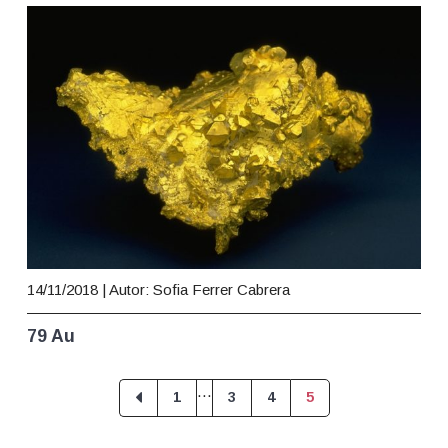
14/11/2018
| Autor: Sofia Ferrer Cabrera
79 Au
Interim
…
Page
Page
Page
Page
1
3
4
5
pages
omitted