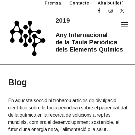
Premsa
Contacte
Alta butlletí
S
S
k
k
i
i
2019
p
p
t
t
Any Internacional
o
o
de la Taula Periòdica
p
m
dels Elements Químics
r
a
2
Any
i
i
Internacional
0
de
la
m
n
1
Taula
Periòdica
a
c
9
Blog
A
r
o
I
y
n
T
n
t
En aquesta secció hi trobareu articles de divulgació
P
a
e
científica sobre la taula periòdica i sobre el paper cabdal
v
n
de la química en la recerca de solucions a reptes
i
t
mundials, com ara el desenvolupament sostenible, el
g
futur d’una energia neta, l’alimentació o la salut.
a