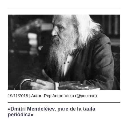
t
i
o
n
19/11/2018
| Autor: Pep Anton Vieta (@pquimic)
«Dmitri Mendeléiev, pare de la taula
periòdica»