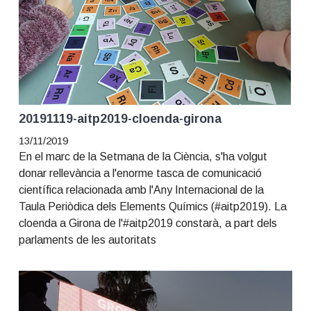
t
r
i
o
n
20191119-aitp2019-cloenda-girona
13/11/2019
En el marc de la Setmana de la Ciència, s'ha volgut
donar rellevància a l'enorme tasca de comunicació
científica relacionada amb l'Any Internacional de la
Taula Periòdica dels Elements Químics (#aitp2019). La
cloenda a Girona de l'#aitp2019 constarà, a part dels
parlaments de les autoritats