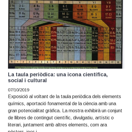
t
r
i
o
n
La taula periòdica: una icona científica,
social i cultural
07/10/2019
Exposició al voltant de la taula periòdica dels elements
químics, aportació fonamental de la ciència amb una
gran potencialitat gràfica. La mostra exhibirà un conjunt
de llibres de contingut científic, divulgatiu, artístic o
literari, juntament amb altres elements, com ara
pòsters, jocs i