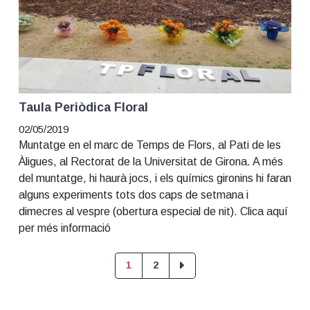
Taula Periòdica Floral
02/05/2019
Muntatge en el marc de Temps de Flors, al Pati de les
Àligues, al Rectorat de la Universitat de Girona. A més
del muntatge, hi haurà jocs, i els químics gironins hi faran
alguns experiments tots dos caps de setmana i
dimecres al vespre (obertura especial de nit). Clica aquí
per més informació
Page
Page
1
2
Primary